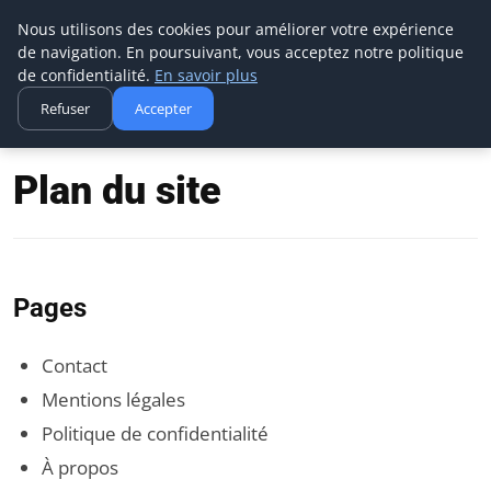
Techsumo
Nous utilisons des cookies pour améliorer votre expérience
de navigation. En poursuivant, vous acceptez notre politique
de confidentialité.
En savoir plus
Refuser
Accepter
Accueil
Plan du site
Plan du site
Pages
Contact
Mentions légales
Politique de confidentialité
À propos