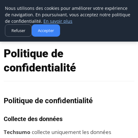
Techsumo
Nous utilisons des cookies pour améliorer votre expérience
de navigation. En poursuivant, vous acceptez notre politique
de confidentialité.
En savoir plus
Refuser
Accepter
Accueil
Politique de confidentialité
Politique de
confidentialité
Politique de confidentialité
Collecte des données
Techsumo
collecte uniquement les données