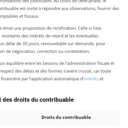
frontations des justificatifs. Au cours de cette phase, le
ontribuable est invité à répondre aux observations, fournir des
comptables et fiscaux.
e émet une proposition de rectification. Celle-ci liste
montants des intérêts de retard et les éventuelles
’un délai de 30 jours, renouvelable sur demande, pour
on de négociation, correction ou contestation.
n équilibre entre les besoins de l’administration fiscale et
espect des délais et des formes s’avère crucial, car toute
 financière par l’application automatique d’
intérêts
et
t des droits du contribuable
Droits du contribuable