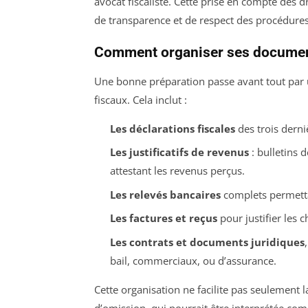
avocat fiscaliste. Cette prise en compte des 
de transparence et de respect des procédures
Comment organiser ses documents
Une bonne préparation passe avant tout par
fiscaux. Cela inclut :
Les déclarations fiscales
des trois dern
Les justificatifs de revenus
: bulletins 
attestant les revenus perçus.
Les relevés bancaires
complets permettan
Les factures et reçus
pour justifier les 
Les contrats et documents juridiques
bail, commerciaux, ou d’assurance.
Cette organisation ne facilite pas seulement la
d’omission, qui pourrait être interprétée c