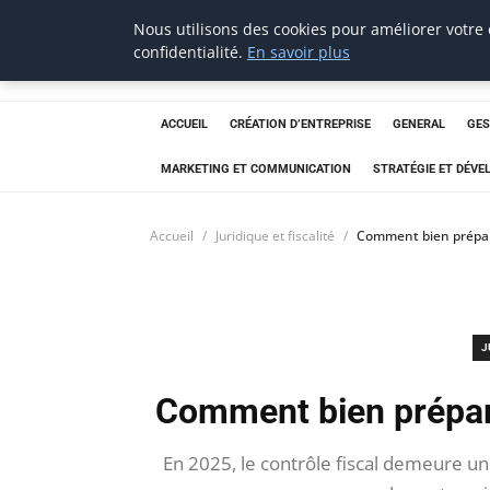
Nous utilisons des cookies pour améliorer votre
Techsumo
confidentialité.
En savoir plus
ACCUEIL
CRÉATION D’ENTREPRISE
GENERAL
GES
MARKETING ET COMMUNICATION
STRATÉGIE ET DÉV
Accueil
Juridique et fiscalité
Comment bien prépare
J
Comment bien prépare
En 2025, le contrôle fiscal demeure un