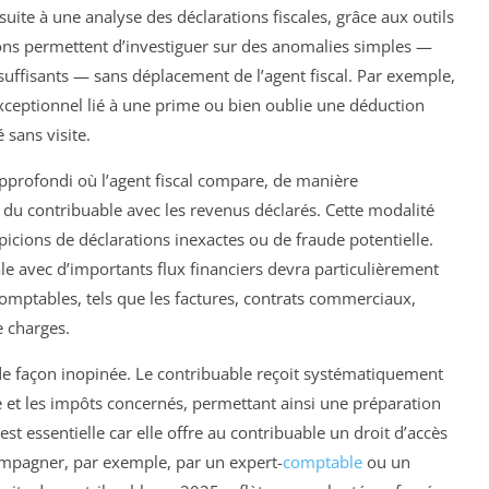
uite à une analyse des déclarations fiscales, grâce aux outils
ions permettent d’investiguer sur des anomalies simples —
insuffisants — sans déplacement de l’agent fiscal. Par exemple,
exceptionnel lié à une prime ou bien oublie une déduction
é sans visite.
approfondi où l’agent fiscal compare, de manière
ie du contribuable avec les revenus déclarés. Cette modalité
picions de déclarations inexactes ou de fraude potentielle.
le avec d’importants flux financiers devra particulièrement
comptables, tels que les factures, contrats commerciaux,
e charges.
 de façon inopinée. Le contribuable reçoit systématiquement
ode et les impôts concernés, permettant ainsi une préparation
est essentielle car elle offre au contribuable un droit d’accès
ccompagner, par exemple, par un expert-
comptable
ou un