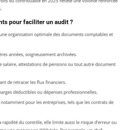
droits du contribuable en 2025 reflète une volonté renforcée
.
 pour faciliter un audit ?
 une organisation optimale des documents comptables et
ières années, soigneusement archivées.
de salaire, attestations de pensions ou tout autre document
t de retracer les flux financiers.
charges déductibles ou dépenses professionnelles.
, notamment pour les entreprises, tels que les contrats de
 rapidité du contrôle, elle limite aussi le risque d’erreur ou
omme une manœuvre délibérée. Par exemple, un chef