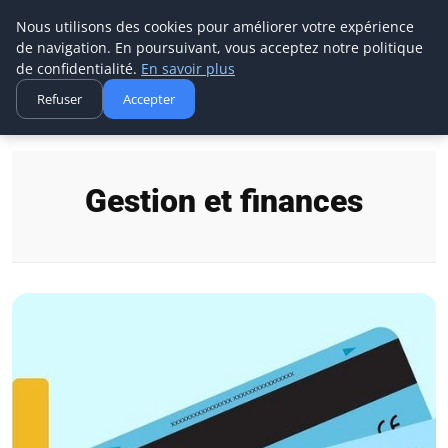
Techsumo
Nous utilisons des cookies pour améliorer votre expérience
de navigation. En poursuivant, vous acceptez notre politique
de confidentialité.
En savoir plus
Refuser
Accepter
Accueil
Gestion et finances
Gestion et finances