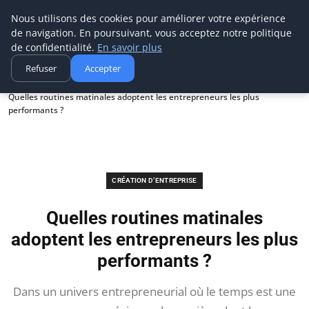
Techsumo
Nous utilisons des cookies pour améliorer votre expérience
de navigation. En poursuivant, vous acceptez notre politique
de confidentialité.
En savoir plus
Refuser
Accepter
Accueil
Création d’entreprise
Quelles routines matinales adoptent les entrepreneurs les plus
performants ?
CRÉATION D’ENTREPRISE
Quelles routines matinales
adoptent les entrepreneurs les plus
performants ?
Dans un univers entrepreneurial où le temps est une