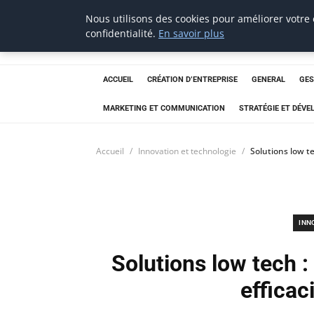
Nous utilisons des cookies pour améliorer votre
Techsumo
confidentialité.
En savoir plus
ACCUEIL
CRÉATION D’ENTREPRISE
GENERAL
GES
MARKETING ET COMMUNICATION
STRATÉGIE ET DÉV
Accueil
Innovation et technologie
Solutions low te
INN
Solutions low tech :
efficac