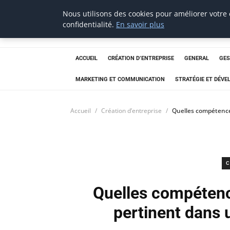
Nous utilisons des cookies pour améliorer votre
Techsumo
confidentialité.
En savoir plus
ACCUEIL
CRÉATION D’ENTREPRISE
GENERAL
GES
MARKETING ET COMMUNICATION
STRATÉGIE ET DÉV
Accueil
Création d’entreprise
Quelles compétence
C
Quelles compétenc
pertinent dans