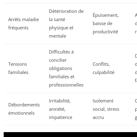
Détérioration de
Épuisement,
Arrêts maladie
la santé
baisse de
d
fréquents
physique et
productivité
mentale
Difficultés à
D
concilier
Tensions
Conflits,
obligations
familiales
culpabilité
d
familiales et
f
professionnelles
Irritabilité,
Isolement
Débordements
anxiété,
social, stress
p
émotionnels
impatience
accru
g