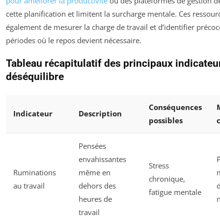
pour améliorer la productivité
ou des plateformes de gestion de 
cette planification et limitent la surcharge mentale. Ces ressou
également de mesurer la charge de travail et d’identifier préco
périodes où le repos devient nécessaire.
Tableau récapitulatif des principaux indicateu
déséquilibre
Conséquences
Indicateur
Description
possibles
Pensées
envahissantes
P
Stress
Ruminations
même en
chronique,
au travail
dehors des
fatigue mentale
heures de
travail