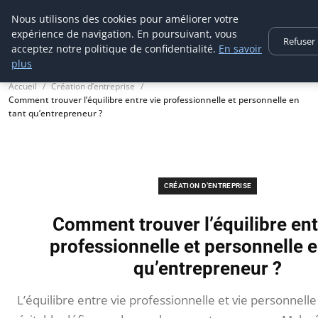
Techsumo
Nous utilisons des cookies pour améliorer votre
expérience de navigation. En poursuivant, vous
Refuser
acceptez notre politique de confidentialité.
En savoir
plus
Accueil
Création d’entreprise
Comment trouver l’équilibre entre vie professionnelle et personnelle en
tant qu’entrepreneur ?
CRÉATION D’ENTREPRISE
Comment trouver l’équilibre ent
professionnelle et personnelle e
qu’entrepreneur ?
L’équilibre entre vie professionnelle et vie personnell