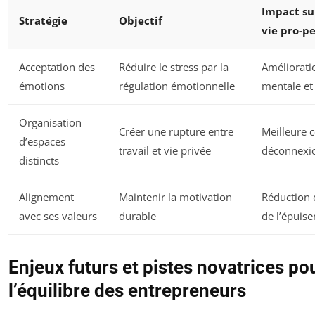
Impact sur
Stratégie
Objectif
vie pro-p
Acceptation des
Réduire le stress par la
Améliorati
émotions
régulation émotionnelle
mentale et 
Organisation
Créer une rupture entre
Meilleure 
d’espaces
travail et vie privée
déconnexi
distincts
Alignement
Maintenir la motivation
Réduction 
avec ses valeurs
durable
de l’épuis
Enjeux futurs et pistes novatrices po
l’équilibre des entrepreneurs