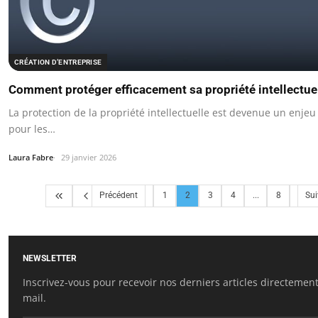
CRÉATION D’ENTREPRISE
Comment protéger efficacement sa propriété intellectuel
La protection de la propriété intellectuelle est devenue un enje
pour les…
Laura Fabre
29 janvier 2026
Précédent
1
2
3
4
...
8
Sui
NEWSLETTER
Inscrivez-vous pour recevoir nos derniers articles directement
mail.