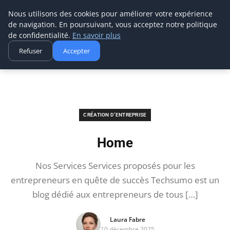
Techsumo
Nous utilisons des cookies pour améliorer votre expérience
de navigation. En poursuivant, vous acceptez notre politique
de confidentialité.
En savoir plus
Refuser
Accepter
Accueil
Création d’entreprise
Home
CRÉATION D’ENTREPRISE
Home
Nos Services Services proposés pour les
entrepreneurs en quête de succès Techsumo est un
blog dédié aux entrepreneurs de tous […]
Laura Fabre
10 décembre 2025