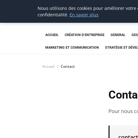
Nous utilisons des cookies pour améliorer votre
Techsumo
confidentialité.
En savoir plus
ACCUEIL
CRÉATION D’ENTREPRISE
GENERAL
GES
MARKETING ET COMMUNICATION
STRATÉGIE ET DÉV
Accueil
Contact
Conta
Pour nous co
contac