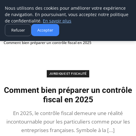
Techsumo
Nous utilisons des cookies pour améliorer votre expérience
de navigation. En poursuivant, vous acceptez notre politique
de confidentialité.
En savoir plus
Refuser
Accepter
Accueil
Juridique et fiscalité
Comment bien préparer un contrôle fiscal en 2025
JURIDIQUE ET FISCALITÉ
Comment bien préparer un contrôle
fiscal en 2025
En 2025, le contrôle fiscal demeure une réalité
incontournable pour les particuliers comme pour les
entreprises françaises. Symbole à la […]