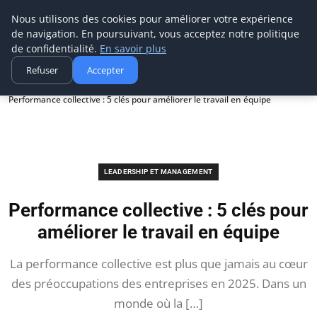
Techsumo
Nous utilisons des cookies pour améliorer votre expérience
de navigation. En poursuivant, vous acceptez notre politique
de confidentialité.
En savoir plus
Refuser
Accepter
Accueil
Leadership et management
Performance collective : 5 clés pour améliorer le travail en équipe
LEADERSHIP ET MANAGEMENT
Performance collective : 5 clés pour
améliorer le travail en équipe
La performance collective est plus que jamais au cœur
des préoccupations des entreprises en 2025. Dans un
monde où la […]